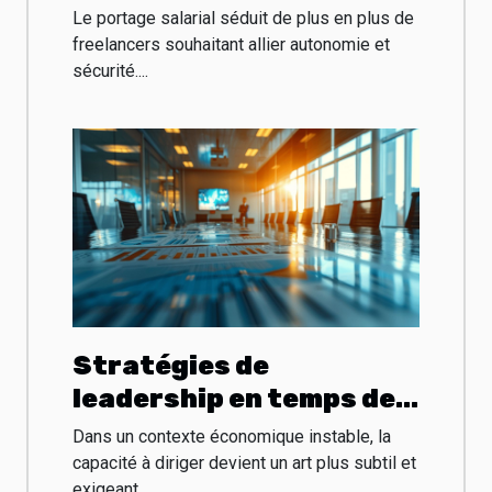
choisir le portage
Le portage salarial séduit de plus en plus de
salarial pour
freelancers souhaitant allier autonomie et
sécurité....
freelancers
Stratégies de
leadership en temps de
crise économique
Dans un contexte économique instable, la
capacité à diriger devient un art plus subtil et
exigeant...