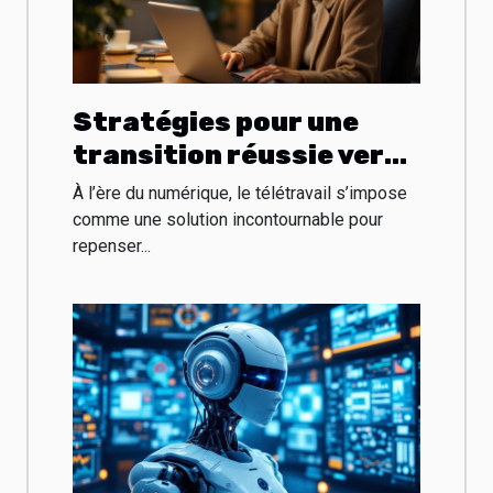
Stratégies pour une
transition réussie vers
le télétravail durable
À l’ère du numérique, le télétravail s’impose
comme une solution incontournable pour
repenser...