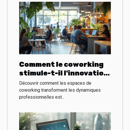
Comment le coworking
stimule-t-il l'innovation
et le réseau
Découvrir comment les espaces de
professionnel ?
coworking transforment les dynamiques
professionnelles est...