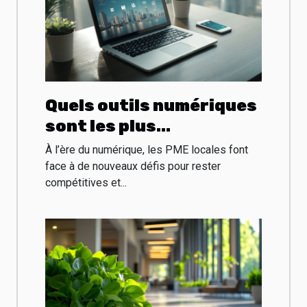
Quels outils numériques
sont les plus
performants pour les
À l’ère du numérique, les PME locales font
PME locales ?
face à de nouveaux défis pour rester
compétitives et...