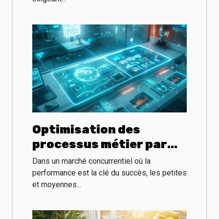
Optimisation des
processus métier par
l'analyse de données en
Dans un marché concurrentiel où la
PME
performance est la clé du succès, les petites
et moyennes...