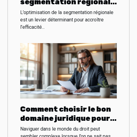
segmentation régionale
pour l'efficacité B2B en
L’optimisation de la segmentation régionale
2025
est un levier déterminant pour accroître
l’efficacité...
Comment choisir le bon
domaine juridique pour
votre affaire ?
Naviguer dans le monde du droit peut
sembler complexe lorsque l’on ne sait pas