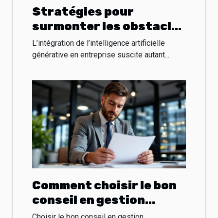
Stratégies pour
surmonter les obstacles
à l'intégration de l'IA
L’intégration de l’intelligence artificielle
générative en
générative en entreprise suscite autant...
entreprise
Comment choisir le bon
conseil en gestion
d’entreprise ?
Choisir le bon conseil en gestion