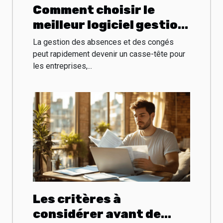
Comment choisir le
meilleur logiciel gestion
congés pour votre
La gestion des absences et des congés
entreprise ?
peut rapidement devenir un casse-tête pour
les entreprises,...
Les critères à
considérer avant de