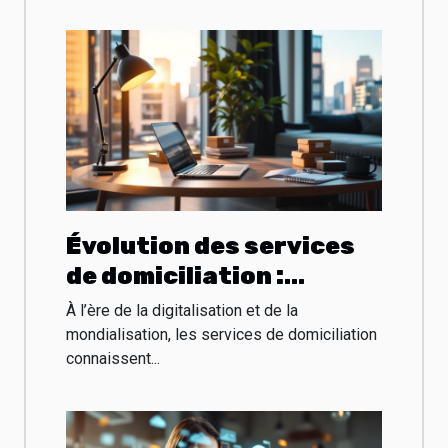
Évolution des services
de domiciliation :
tendances et
À l’ère de la digitalisation et de la
prédictions
mondialisation, les services de domiciliation
connaissent...