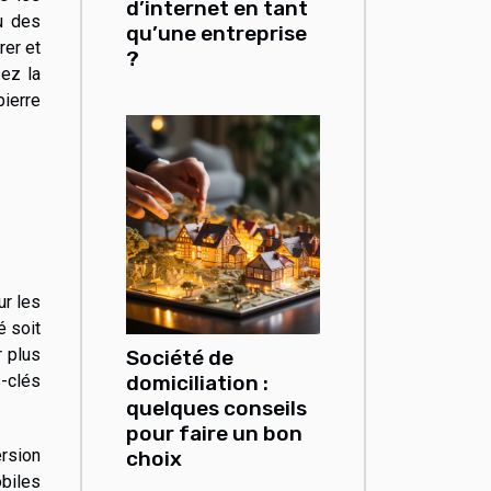
d’internet en tant
u des
qu’une entreprise
rer et
?
ez la
pierre
ur les
é soit
r plus
Société de
s-clés
domiciliation :
quelques conseils
pour faire un bon
ersion
choix
obiles