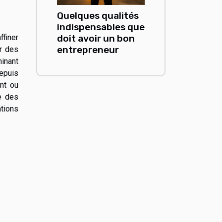
Quelques qualités
indispensables que
ffiner
doit avoir un bon
entrepreneur
r des
minant
depuis
ent ou
e des
ations