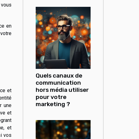
, vous
ce en
votre
Quels canaux de
communication
hors média utiliser
nce et
pour votre
entité
marketing ?
r une
ive et
égrant
e, et
si vos