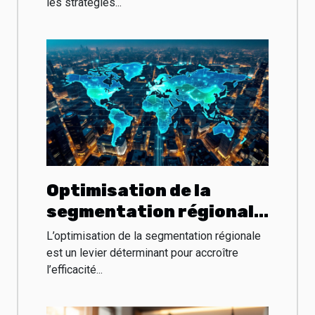
les stratégies...
Optimisation de la
segmentation régionale
pour l'efficacité B2B en
L’optimisation de la segmentation régionale
2025
est un levier déterminant pour accroître
l’efficacité...