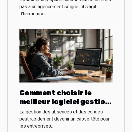
fonctionnalité
pas à un agencement soigné : il s’agit
d’harmoniser...
combinées
Comment choisir le
meilleur logiciel gestion
congés pour votre
La gestion des absences et des congés
entreprise ?
peut rapidement devenir un casse-tête pour
les entreprises,...