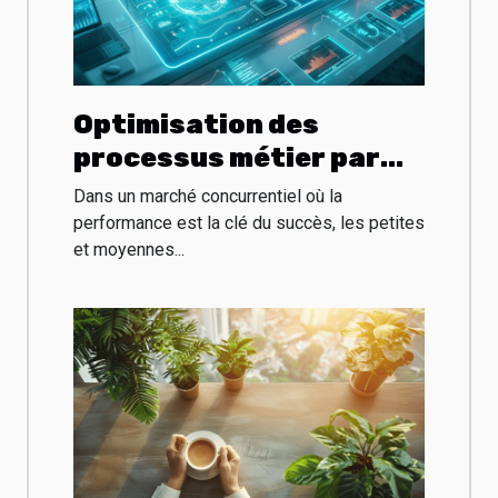
Optimisation des
processus métier par
l'analyse de données en
Dans un marché concurrentiel où la
PME
performance est la clé du succès, les petites
et moyennes...