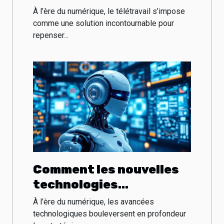
le télétravail durable
À l’ère du numérique, le télétravail s’impose
comme une solution incontournable pour
repenser...
Comment les nouvelles
technologies
transforment-elles les
À l’ère du numérique, les avancées
stratégies marketing ?
technologiques bouleversent en profondeur