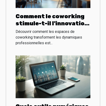
Comment le coworking
stimule-t-il l'innovation
et le réseau
Découvrir comment les espaces de
professionnel ?
coworking transforment les dynamiques
professionnelles est...