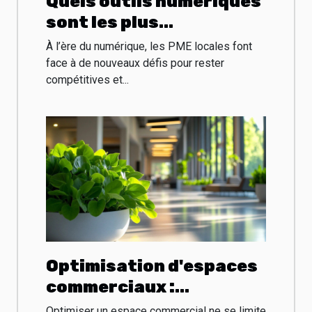
Quels outils numériques
sont les plus
performants pour les
À l’ère du numérique, les PME locales font
PME locales ?
face à de nouveaux défis pour rester
compétitives et...
Optimisation d'espaces
commerciaux :
esthétique et
Optimiser un espace commercial ne se limite