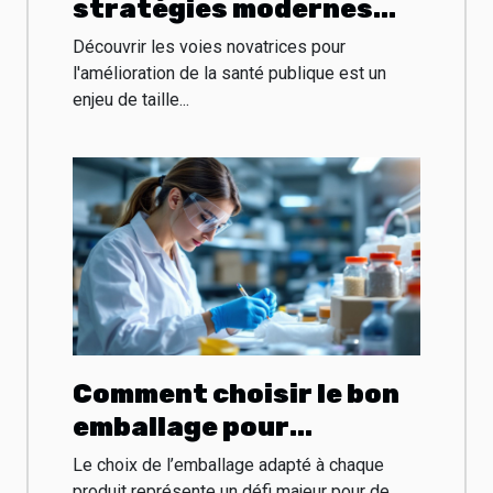
stratégies modernes
pour l'amélioration de la
Découvrir les voies novatrices pour
santé publique
l'amélioration de la santé publique est un
enjeu de taille...
Comment choisir le bon
emballage pour
différents produits ?
Le choix de l’emballage adapté à chaque
produit représente un défi majeur pour de