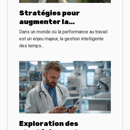
Stratégies pour
augmenter la
productivité avec des
Dans un monde où la performance au travail
pauses optimisées au
est un enjeu majeur, la gestion intelligente
des temps...
travail
Exploration des