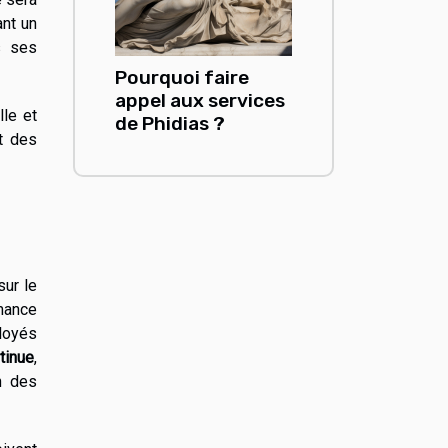
ant un
s ses
Pourquoi faire
appel aux services
lle et
de Phidias ?
t des
sur le
mance
loyés
tinue
,
n des