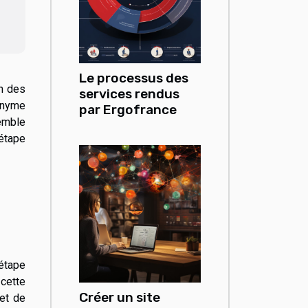
Le processus des
on des
services rendus
onyme
par Ergofrance
semble
étape
 étape
 cette
Créer un site
 et de