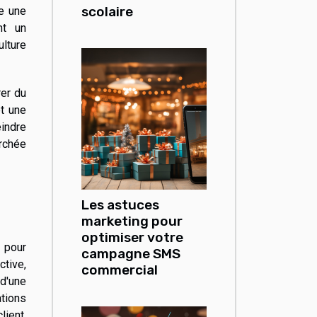
scolaire
e une
nt un
ulture
rer du
et une
eindre
erchée
Les astuces
marketing pour
optimiser votre
e pour
campagne SMS
ctive,
commercial
 d'une
tions
lient,