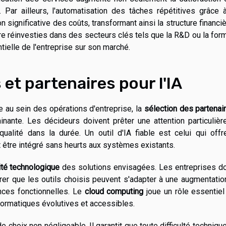
 Par ailleurs, l'automatisation des tâches répétitives grâce
n significative des coûts, transformant ainsi la structure financi
re réinvesties dans des secteurs clés tels que la R&D ou la for
tielle de l'entreprise sur son marché.
 et partenaires pour l'IA
elle au sein des opérations d'entreprise, la
sélection des partenai
nante. Les décideurs doivent prêter une attention particulièr
qualité dans la durée. Un outil d'IA fiable est celui qui off
t être intégré sans heurts aux systèmes existants.
ité technologique
des solutions envisagées. Les entreprises do
surer que les outils choisis peuvent s'adapter à une augmentati
ces fonctionnelles. Le
cloud computing
joue un rôle essentiel
nformatiques évolutives et accessibles.
 choix non négligeable. Il garantit que toute difficulté techniqu