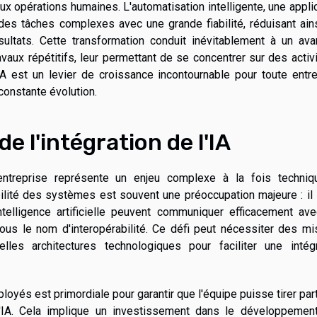
aux opérations humaines. L'automatisation intelligente, une appli
er des tâches complexes avec une grande fiabilité, réduisant ain
ultats. Cette transformation conduit inévitablement à un ava
avaux répétitifs, leur permettant de se concentrer sur des activ
 l'IA est un levier de croissance incontournable pour toute entr
constante évolution.
e l'intégration de l'IA
'entreprise représente un enjeu complexe à la fois techniq
bilité des systèmes est souvent une préoccupation majeure : il 
ntelligence artificielle peuvent communiquer efficacement ave
sous le nom d'interopérabilité. Ce défi peut nécessiter des m
lles architectures technologiques pour faciliter une intégr
ployés est primordiale pour garantir que l'équipe puisse tirer par
l'IA. Cela implique un investissement dans le développemen