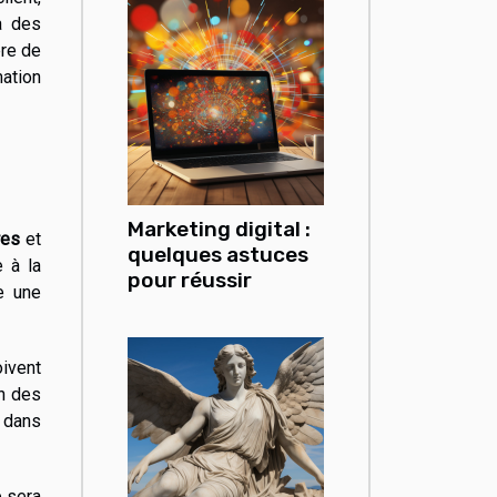
 à des
ère de
mation
Marketing digital :
res
et
quelques astuces
e à la
pour réussir
re une
ivent
on des
 dans
e sera