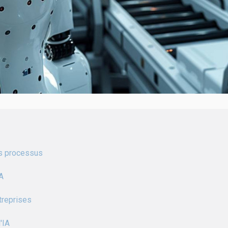
es processus
IA
treprises
'IA