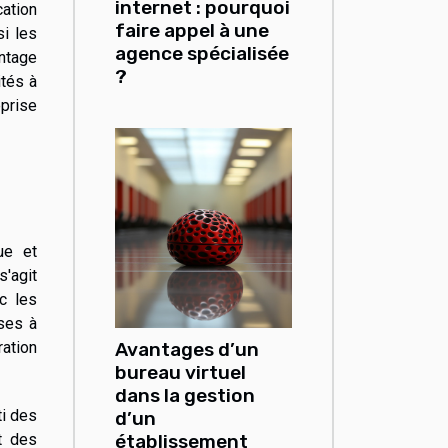
internet : pourquoi
cation
faire appel à une
si les
agence spécialisée
ntage
?
ités à
eprise
ue et
s'agit
c les
ises à
ation
Avantages d’un
bureau virtuel
dans la gestion
ti des
d’un
t des
établissement