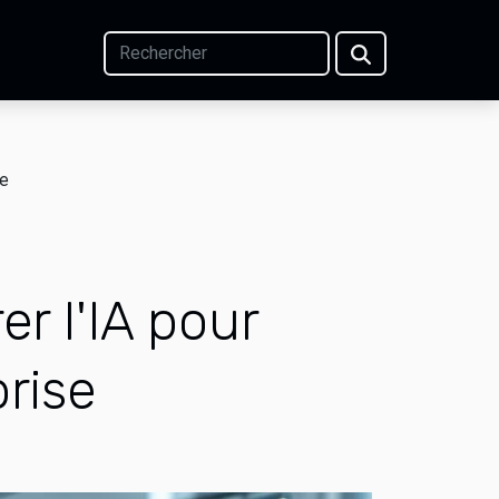
se
er l'IA pour
prise