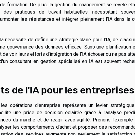
e formation. De plus, la gestion du changement se révèle êtr
 des pratiques de travail habituelles, nécessitant souve
monter les résistances et intégrer pleinement l'IA dans la c
a nécessité de définir une stratégie claire pour l'IA, de s'assu
une gouvernance des données efficace. Sans une planification 
 de voir leurs efforts d'intégration de l'IA échouer ou ne pas att
se d'un consultant en gestion spécialisé en IA est souvent rech
s de l'IA pour les entreprises
ans les opérations d'entreprise représente un levier stratégiqu
acilite une prise de décision éclairée grâce à l'analyse prédi
dances du marché et de réagir avec agilité. Prenons l'exemple
analyser les comportements d'achat et proposer des recommanda
isation des services augmente non seulement la satisfaction c