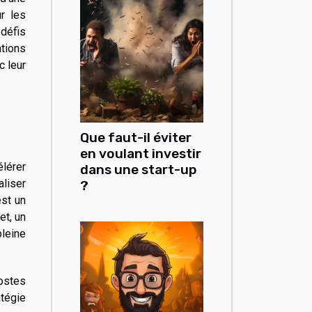
r les
défis
ations
c leur
Que faut-il éviter
en voulant investir
élérer
dans une start-up
aliser
?
est un
et, un
pleine
postes
atégie