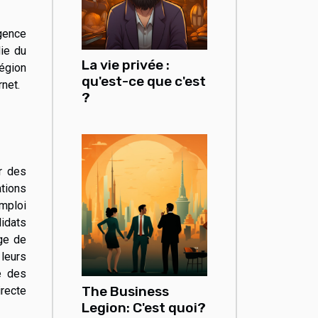
agence
ie du
La vie privée :
égion
qu'est-ce que c'est
rnet.
?
er des
tions
mploi
idats
age de
 leurs
e des
The Business
irecte
Legion: C'est quoi?