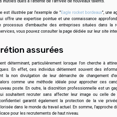
 inutiles dues à l'attente de l'arrivée de nouveaux talents.
e est illustrée par l'exemple de "
Eagle rocket bordeaux
", une 
ui offre une expertise pointue et une connaissance approfond
 le processus d'embauche des entreprises situées dans la r
ervices, vous pouvez consulter la page dédiée sur leur site inte
scrétion assurées
nt déterminant, particulièrement lorsque l'on cherche à attir
ues. En effet, ces individus détiennent souvent des informa
dant la non divulgation de leur démarche de changement d'e
e alors comme une méthode idéale pour approcher ces cand
nouveau poste. En outre, la discrétion professionnelle est un g
qui souhaitent recruter sans affecter leur image ou celle de
confidentiel garantit également la protection de la vie privé
lorisée dans le monde du travail actuel. En somme, l'approche d
icace pour les recrutements de haut niveau.