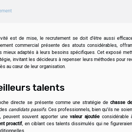
tement
ité est de mise, le recrutement se doit d'être aussi efficac
utement commercial présente des atouts considérables, offran
s les mieux adaptés à leurs besoins spécifiques. Cet exposé met
atégie, invitant les décideurs à repenser leurs méthodes pour re
ès au cœur de leur organisation.
illeurs talents
proche directe se présente comme une stratégie de
chasse de
r des
candidats passifs
. Ces professionnels, bien qu'ils ne soie
i, peuvent souvent apporter une
valeur ajoutée
considérable 
nt proactif
, en ciblant ces talents dissimulés qui ne figureraie
itionnelles.