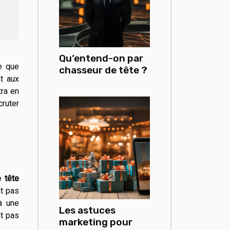
Qu’entend-on par
e que
chasseur de tête ?
t aux
tra en
cruter
 tête
nt pas
à une
Les astuces
nt pas
marketing pour