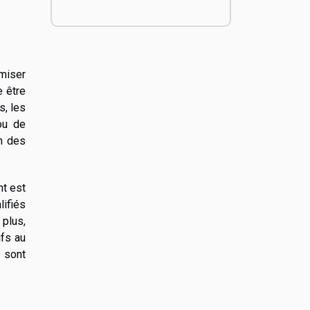
imiser
e être
s, les
 ou de
n des
nt est
lifiés
 plus,
ifs au
 sont