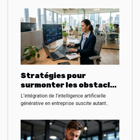
Stratégies pour
surmonter les obstacles
à l'intégration de l'IA
L’intégration de l’intelligence artificielle
générative en
générative en entreprise suscite autant...
entreprise