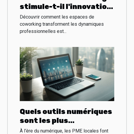
stimule-t-il l'innovation
et le réseau
Découvrir comment les espaces de
professionnel ?
coworking transforment les dynamiques
professionnelles est...
Quels outils numériques
sont les plus
performants pour les
À l’ère du numérique, les PME locales font