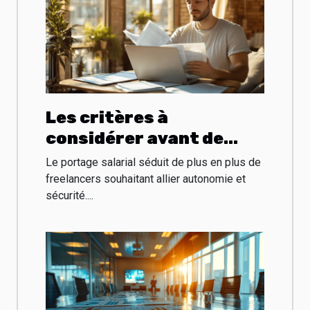
Les critères à
considérer avant de
choisir le portage
Le portage salarial séduit de plus en plus de
salarial pour
freelancers souhaitant allier autonomie et
sécurité....
freelancers