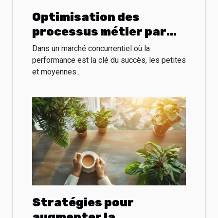
Optimisation des
processus métier par
l'analyse de données en
Dans un marché concurrentiel où la
PME
performance est la clé du succès, les petites
et moyennes...
Stratégies pour
augmenter la