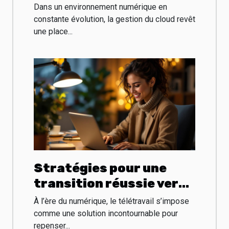
cloud dans les petites
Dans un environnement numérique en
entreprises
constante évolution, la gestion du cloud revêt
une place...
Stratégies pour une
transition réussie vers
le télétravail durable
À l’ère du numérique, le télétravail s’impose
comme une solution incontournable pour
repenser...