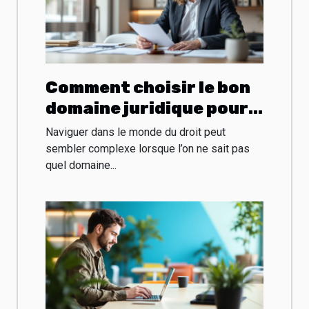
Comment choisir le bon
domaine juridique pour
votre affaire ?
Naviguer dans le monde du droit peut
sembler complexe lorsque l’on ne sait pas
quel domaine...