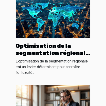
Optimisation de la
segmentation régionale
pour l'efficacité B2B en
L’optimisation de la segmentation régionale
2025
est un levier déterminant pour accroître
l’efficacité...