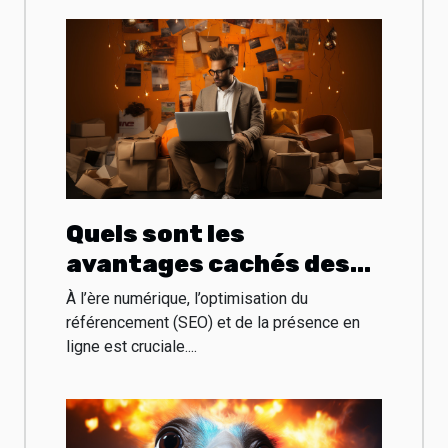
Quels sont les
avantages cachés des
codes promo
À l’ère numérique, l’optimisation du
numériques pour l’achat
référencement (SEO) et de la présence en
ligne est cruciale....
des outils SEO ou web ?