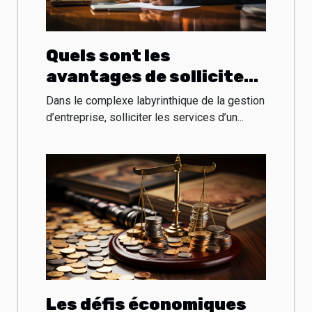
Quels sont les
avantages de solliciter
les services d’un expert-
Dans le complexe labyrinthique de la gestion
comptable pour votre
d’entreprise, solliciter les services d’un...
entreprise ?
Les défis économiques