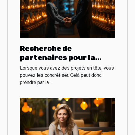
Recherche de
partenaires pour la
création d'entreprise :
Lorsque vous avez des projets en tête, vous
les stratégies à adopter
pouvez les concrétiser. Celà peut donc
prendre par la...
et les types de
partenaires à
rechercher