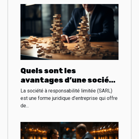
Quels sont les
avantages d’une société
à responsabilité limitée
La société à responsabilité limitée (SARL)
?
est une forme juridique d’entreprise qui offre
de...