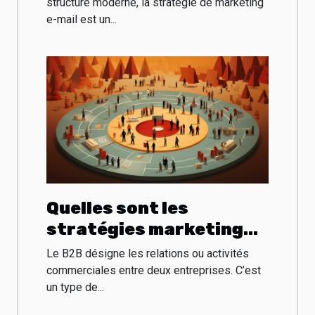
structure moderne, la stratégie de marketing
e-mail est un...
Quelles sont les
stratégies marketing
B2B ?
Le B2B désigne les relations ou activités
commerciales entre deux entreprises. C’est
un type de...