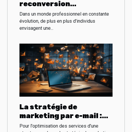
reconversion
professionnelle peut-il
Dans un monde professionnel en constante
redéfinir votre carrière
évolution, de plus en plus d'individus
envisagent une...
?
La stratégie de
marketing par e-mail :
bienfaits et limites
Pour l'optimisation des services d'une