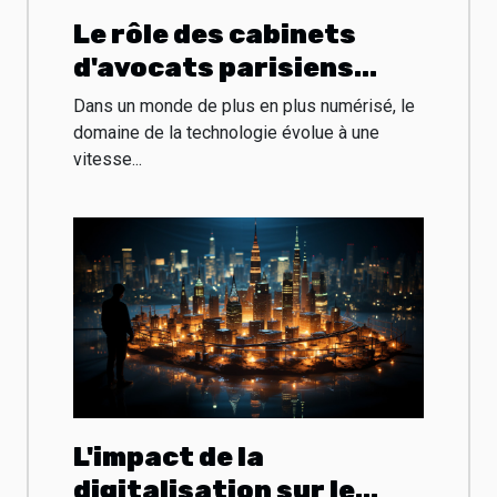
Le rôle des cabinets
d'avocats parisiens
dans le domaine de la
Dans un monde de plus en plus numérisé, le
technologie
domaine de la technologie évolue à une
vitesse...
L'impact de la
digitalisation sur le