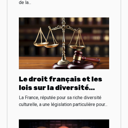
de la...
Le droit français et les
lois sur la diversité
culturelle
La France, réputée pour sa riche diversité
culturelle, a une législation particulière pour...