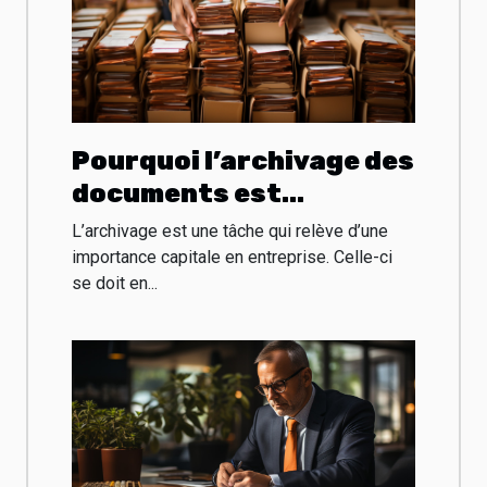
Pourquoi l’archivage des
documents est
essentiel pour une
L’archivage est une tâche qui relève d’une
entreprise ?
importance capitale en entreprise. Celle-ci
se doit en...