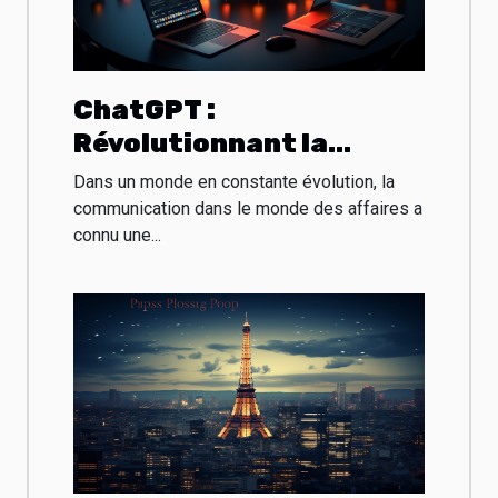
ChatGPT :
Révolutionnant la
communication dans le
Dans un monde en constante évolution, la
monde des affaires
communication dans le monde des affaires a
connu une...