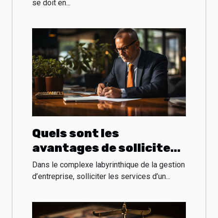
se doit en...
Quels sont les
avantages de solliciter
les services d’un expert-
Dans le complexe labyrinthique de la gestion
comptable pour votre
d’entreprise, solliciter les services d’un...
entreprise ?