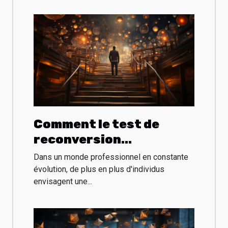
Comment le test de
reconversion
professionnelle peut-il
Dans un monde professionnel en constante
redéfinir votre carrière
évolution, de plus en plus d'individus
envisagent une...
?