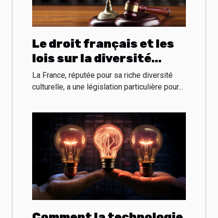
Le droit français et les
lois sur la diversité
culturelle
La France, réputée pour sa riche diversité
culturelle, a une législation particulière pour...
Comment la technologie