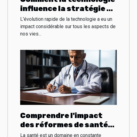
influence la stratégie de
rémunération des
L'évolution rapide de la technologie a eu un
dirigeants
impact considérable sur tous les aspects de
nos vies...
Comprendre l'impact
des réformes de santé
sur la pratique médicale
La santé est un domaine en constante