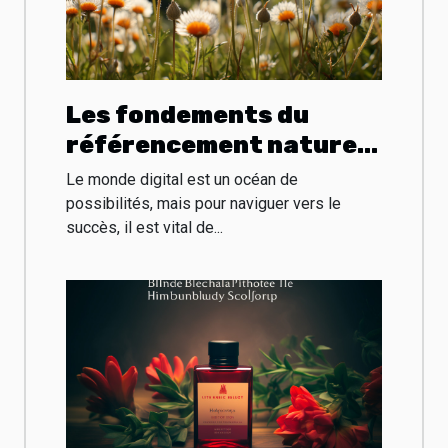
Les fondements du
référencement naturel
pour booster la
Le monde digital est un océan de
visibilité de votre site
possibilités, mais pour naviguer vers le
succès, il est vital de...