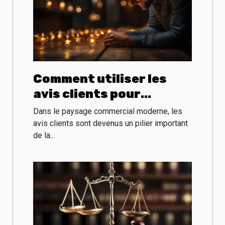
Comment utiliser les
avis clients pour
améliorer son
Dans le paysage commercial moderne, les
Business ?
avis clients sont devenus un pilier important
de la...