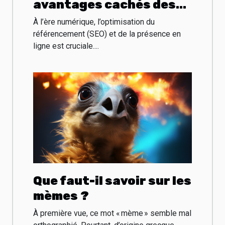
avantages cachés des
codes promo
À l’ère numérique, l’optimisation du
numériques pour l’achat
référencement (SEO) et de la présence en
ligne est cruciale....
des outils SEO ou web ?
Que faut-il savoir sur les
mèmes ?
À première vue, ce mot « mème » semble mal