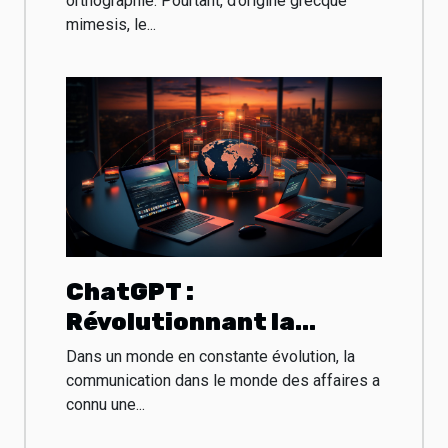
orthographié. Pourtant, d’origine grecque
mimesis, le...
ChatGPT :
Révolutionnant la
communication dans le
Dans un monde en constante évolution, la
monde des affaires
communication dans le monde des affaires a
connu une...