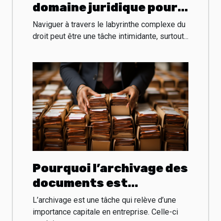
domaine juridique pour
votre cas
Naviguer à travers le labyrinthe complexe du
droit peut être une tâche intimidante, surtout...
Pourquoi l’archivage des
documents est
essentiel pour une
L’archivage est une tâche qui relève d’une
entreprise ?
importance capitale en entreprise. Celle-ci