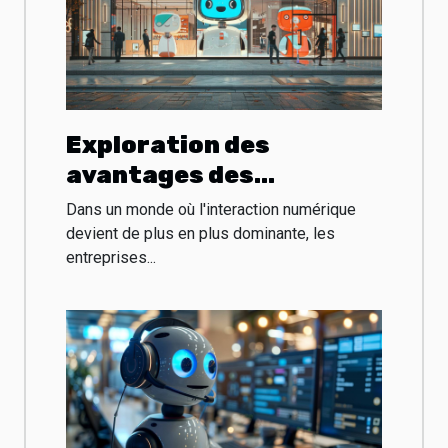
Exploration des
avantages des
boutiques de chatbots
Dans un monde où l'interaction numérique
pour les entreprises
devient de plus en plus dominante, les
entreprises...