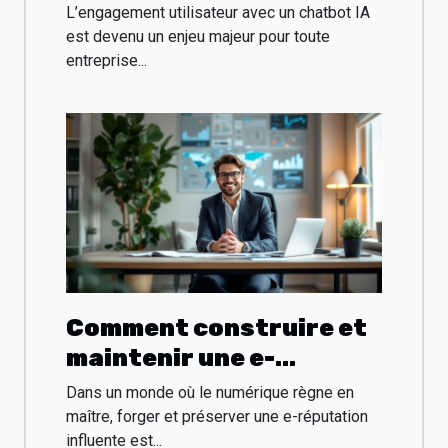
utilisateur avec un
L’engagement utilisateur avec un chatbot IA
chatbot IA
est devenu un enjeu majeur pour toute
entreprise...
Comment construire et
maintenir une e-
réputation influente
Dans un monde où le numérique règne en
dans le secteur
maître, forger et préserver une e-réputation
influente est...