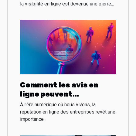
votre entreprise
la visibilité en ligne est devenue une pierre...
Comment les avis en
ligne peuvent
transformer la visibilité
À l'ère numérique où nous vivons, la
des entreprises
réputation en ligne des entreprises revêt une
importance...