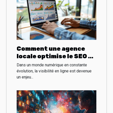
Comment une agence
locale optimise le SEO et
le SEA pour booster
Dans un monde numérique en constante
votre business
évolution, la visibilité en ligne est devenue
un enjeu...