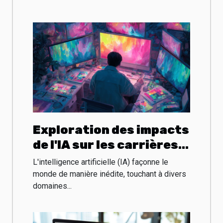
numérique
Exploration des impacts
de l'IA sur les carrières
artistiques et le design
L'intelligence artificielle (IA) façonne le
graphique
monde de manière inédite, touchant à divers
domaines...