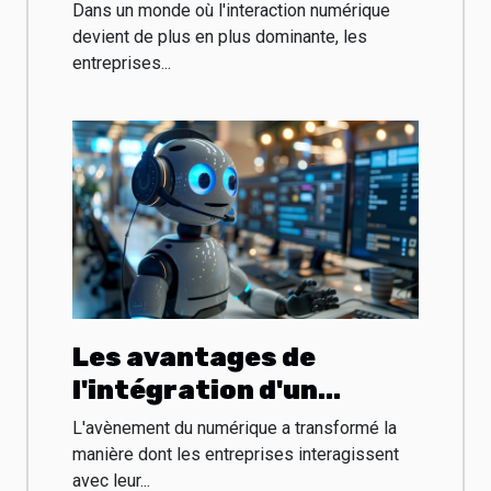
boutiques de chatbots
Dans un monde où l'interaction numérique
pour les entreprises
devient de plus en plus dominante, les
entreprises...
Les avantages de
l'intégration d'un
chatbot pour optimiser
L'avènement du numérique a transformé la
la gestion de la clientèle
manière dont les entreprises interagissent
avec leur...