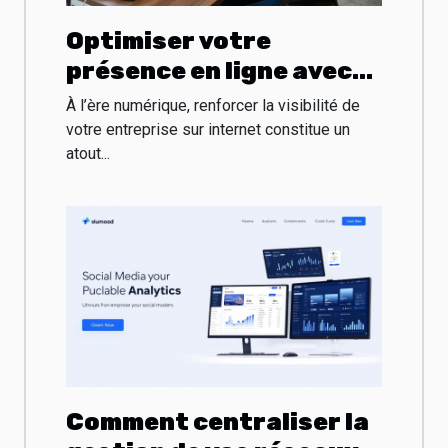
Optimiser votre
présence en ligne avec
une agence web à Tours
À l’ère numérique, renforcer la visibilité de
votre entreprise sur internet constitue un
atout...
Comment centraliser la