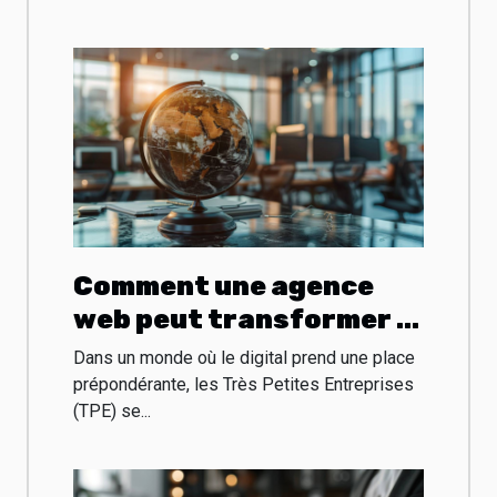
Comment une agence
web peut transformer le
chiffre d'affaires des
Dans un monde où le digital prend une place
TPE
prépondérante, les Très Petites Entreprises
(TPE) se...