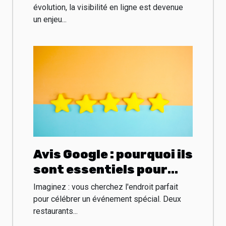
votre business
évolution, la visibilité en ligne est devenue
un enjeu...
Avis Google : pourquoi ils
sont essentiels pour
votre entreprise ?
Imaginez : vous cherchez l'endroit parfait
pour célébrer un événement spécial. Deux
restaurants...