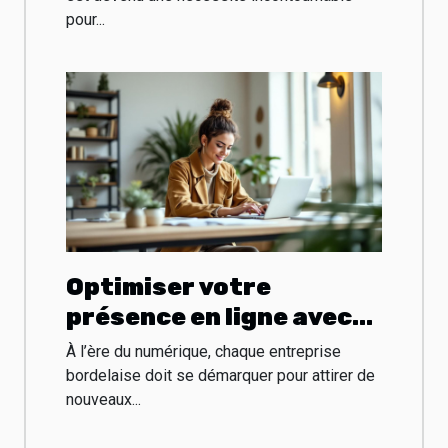
pour...
Optimiser votre
présence en ligne avec
un consultant SEO à
À l’ère du numérique, chaque entreprise
Bordeaux
bordelaise doit se démarquer pour attirer de
nouveaux...