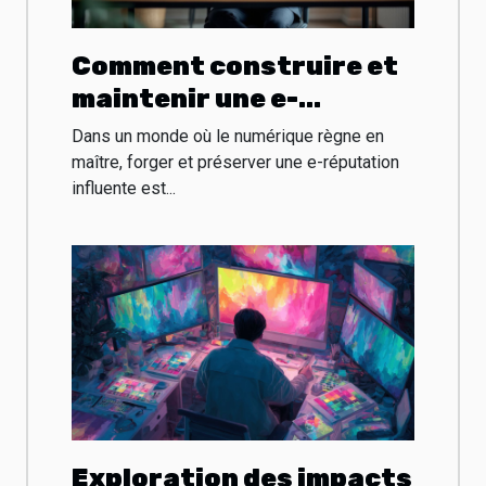
Comment construire et
maintenir une e-
réputation influente
Dans un monde où le numérique règne en
dans le secteur
maître, forger et préserver une e-réputation
influente est...
numérique
Exploration des impacts