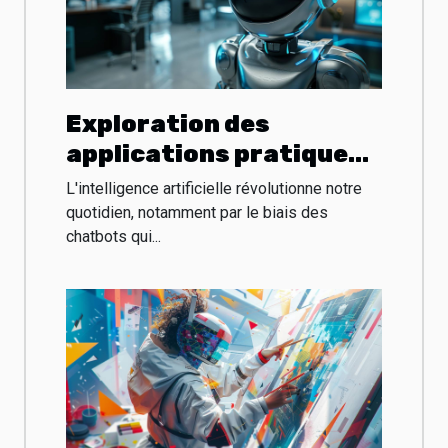
Exploration des
applications pratiques
des chatbots dotés
L'intelligence artificielle révolutionne notre
d'intelligence
quotidien, notamment par le biais des
chatbots qui...
artificielle