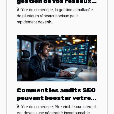
gestion de vos réseaux
sociaux augmente
À l’ère du numérique, la gestion simultanée
l'efficacité?
de plusieurs réseaux sociaux peut
rapidement devenir...
Comment les audits SEO
peuvent booster votre
présence en ligne ?
À l’ère du numérique, être visible sur internet
est devenu une nécessité incontournable