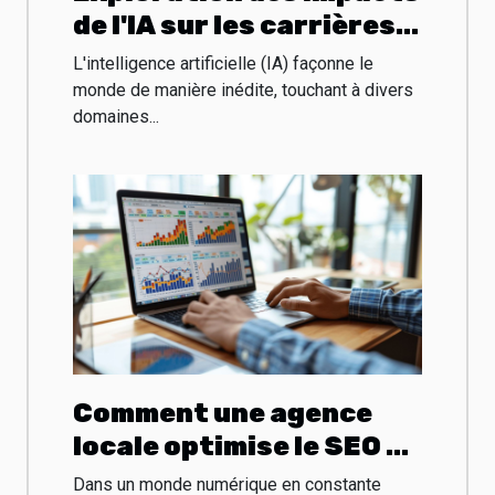
de l'IA sur les carrières
artistiques et le design
L'intelligence artificielle (IA) façonne le
graphique
monde de manière inédite, touchant à divers
domaines...
Comment une agence
locale optimise le SEO et
le SEA pour booster
Dans un monde numérique en constante