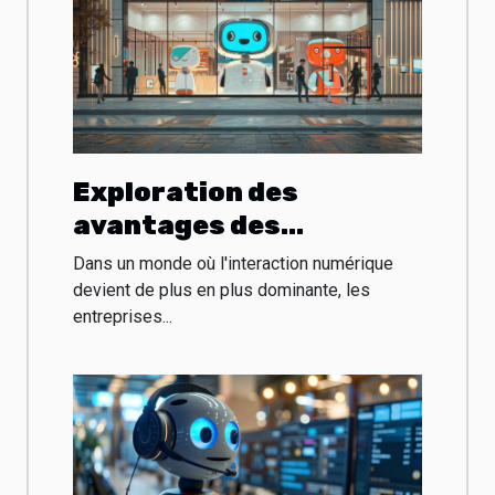
Exploration des
avantages des
boutiques de chatbots
Dans un monde où l'interaction numérique
pour les entreprises
devient de plus en plus dominante, les
entreprises...