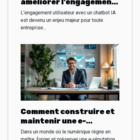
améliorer l'engagement
utilisateur avec un
L’engagement utilisateur avec un chatbot IA
chatbot IA
est devenu un enjeu majeur pour toute
entreprise...
Comment construire et
maintenir une e-
réputation influente
Dans un monde où le numérique règne en
dans le secteur
maître, forger et préserver une e-réputation