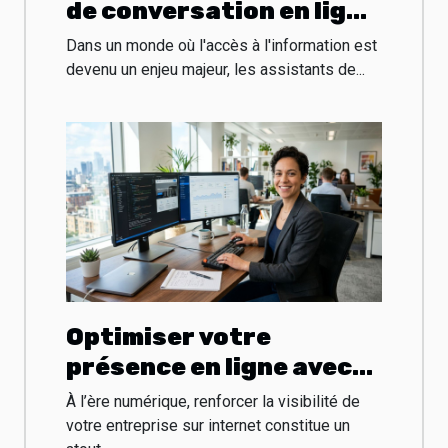
de conversation en ligne
révolutionnent-ils
Dans un monde où l'accès à l'information est
l'accès à l'information ?
devenu un enjeu majeur, les assistants de...
Optimiser votre
présence en ligne avec
une agence web à Tours
À l’ère numérique, renforcer la visibilité de
votre entreprise sur internet constitue un