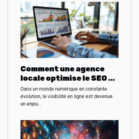
Comment une agence
locale optimise le SEO et
le SEA pour booster
Dans un monde numérique en constante
votre business
évolution, la visibilité en ligne est devenue
un enjeu...