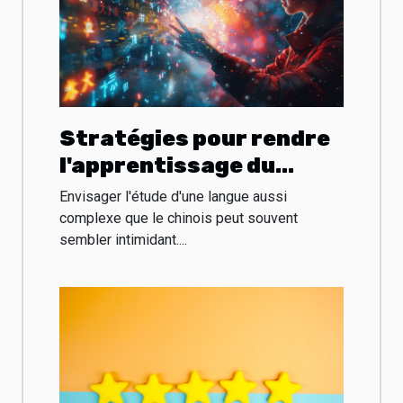
Stratégies pour rendre
l'apprentissage du
chinois plus interactif
Envisager l'étude d'une langue aussi
et amusant
complexe que le chinois peut souvent
sembler intimidant....