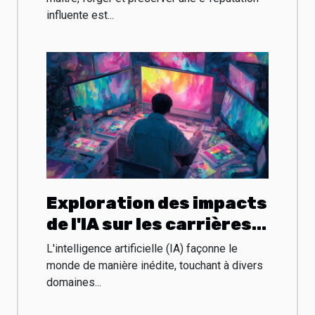
influente est...
numérique
Exploration des impacts
de l'IA sur les carrières
artistiques et le design
L'intelligence artificielle (IA) façonne le
graphique
monde de manière inédite, touchant à divers
domaines...