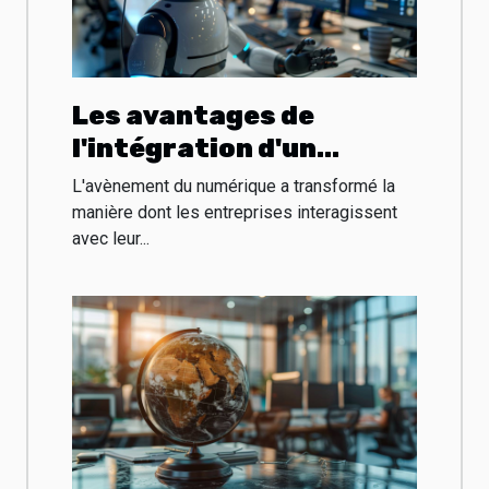
Les avantages de
l'intégration d'un
chatbot pour optimiser
L'avènement du numérique a transformé la
la gestion de la clientèle
manière dont les entreprises interagissent
avec leur...