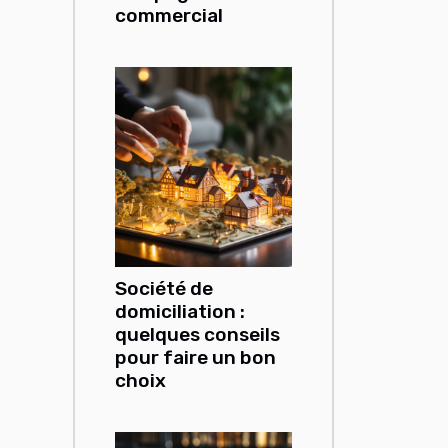
commercial
Société de
domiciliation :
quelques conseils
pour faire un bon
choix