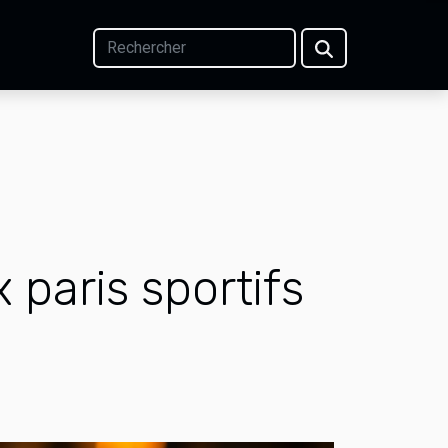
 paris sportifs