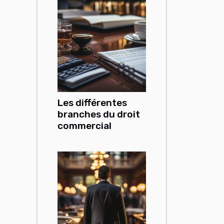
Les différentes
branches du droit
commercial