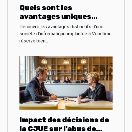
Quels sont les
avantages uniques
proposés par la société
Découvrir les avantages distinctifs d’une
d'informatique Vendôme
société d’informatique implantée à Vendôme
réserve bien...
?
Impact des décisions de
la CJUE sur l'abus de