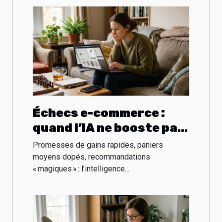
Échecs e-commerce :
quand l’IA ne booste pas
le panier moyen
Promesses de gains rapides, paniers
moyens dopés, recommandations
« magiques » : l’intelligence...