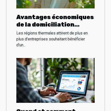
Avantages économiques
de la domiciliation
d'entreprise en région
Les régions thermales attirent de plus en
thermale
plus d'entreprises souhaitant bénéficier
d'un...