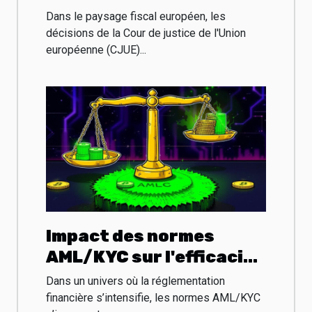
droit fiscal national
Dans le paysage fiscal européen, les
décisions de la Cour de justice de l'Union
européenne (CJUE)...
Impact des normes
AML/KYC sur l'efficacité
du minage de
Dans un univers où la réglementation
cryptomonnaies
financière s’intensifie, les normes AML/KYC