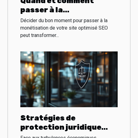
Quand et comment
passer à la
monétisation de votre
Décider du bon moment pour passer à la
site optimisé SEO
monétisation de votre site optimisé SEO
peut transformer...
Stratégies de
protection juridique
pour les entreprises en
Face aux turbulences économiques