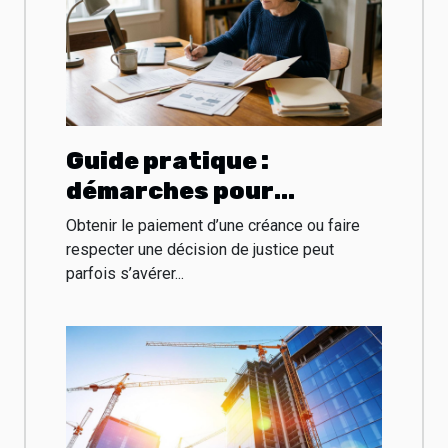
Guide pratique :
démarches pour
l’exécution judiciaire via
Obtenir le paiement d’une créance ou faire
un huissier
respecter une décision de justice peut
parfois s’avérer...