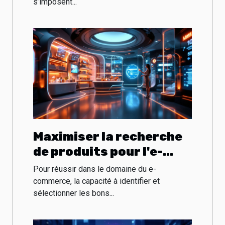
s’imposent...
Maximiser la recherche
de produits pour l'e-
commerce : Stratégies
Pour réussir dans le domaine du e-
et outils
commerce, la capacité à identifier et
sélectionner les bons...