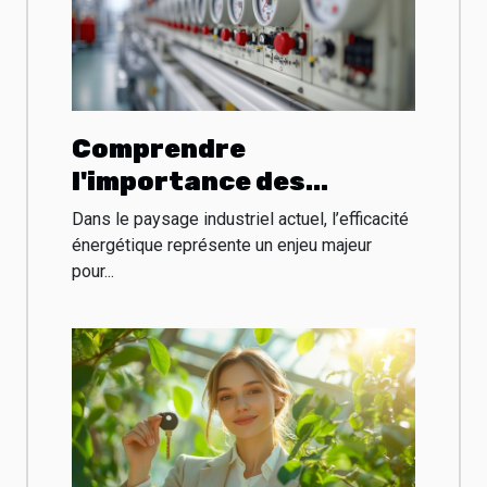
Comprendre
l'importance des
tableautiers industriels
Dans le paysage industriel actuel, l’efficacité
dans l'optimisation
énergétique représente un enjeu majeur
pour...
énergétique