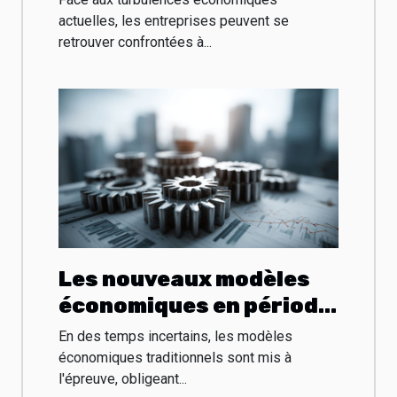
difficulté financière
actuelles, les entreprises peuvent se
retrouver confrontées à...
Les nouveaux modèles
économiques en période
de crise adaptation et
En des temps incertains, les modèles
succès
économiques traditionnels sont mis à
l'épreuve, obligeant...