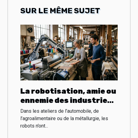
SUR LE MÊME SUJET
La robotisation, amie ou
ennemie des industries
historiques françaises
Dans les ateliers de l’automobile, de
?
l’agroalimentaire ou de la métallurgie, les
robots n’ont...