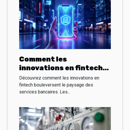
Comment les
innovations en fintech
transforment-elles les
Découvrez comment les innovations en
services bancaires ?
fintech bouleversent le paysage des
services bancaires. Les...