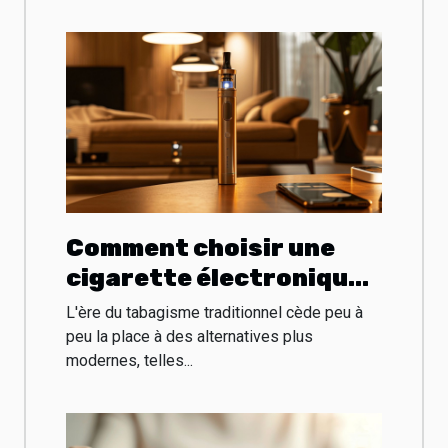
Comment choisir une
cigarette électronique
rechargeable et
L'ère du tabagisme traditionnel cède peu à
économique
peu la place à des alternatives plus
modernes, telles...