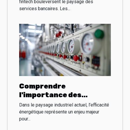
services bancaires ?
fintech bouleversent le paysage des
services bancaires. Les...
Comprendre
l'importance des
tableautiers industriels
Dans le paysage industriel actuel, l’efficacité
dans l'optimisation
énergétique représente un enjeu majeur
pour...
énergétique