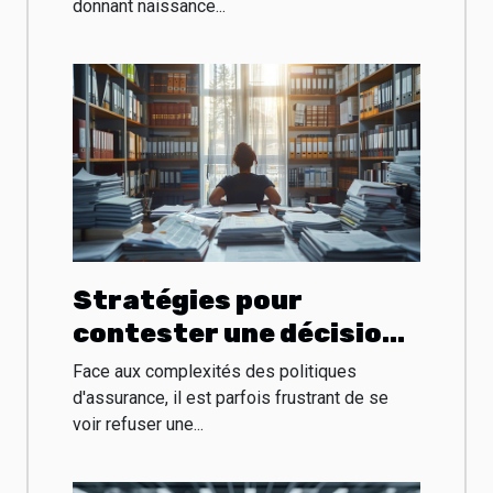
donnant naissance...
impact économique
Stratégies pour
contester une décision
de refus
Face aux complexités des politiques
d'indemnisation
d'assurance, il est parfois frustrant de se
voir refuser une...
d'assurance