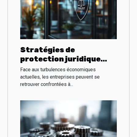
Stratégies de
protection juridique
pour les entreprises en
Face aux turbulences économiques
difficulté financière
actuelles, les entreprises peuvent se
retrouver confrontées à...