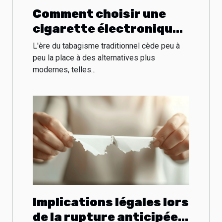
Comment choisir une
cigarette électronique
rechargeable et
L'ère du tabagisme traditionnel cède peu à
économique
peu la place à des alternatives plus
modernes, telles...
Implications légales lors
de la rupture anticipée