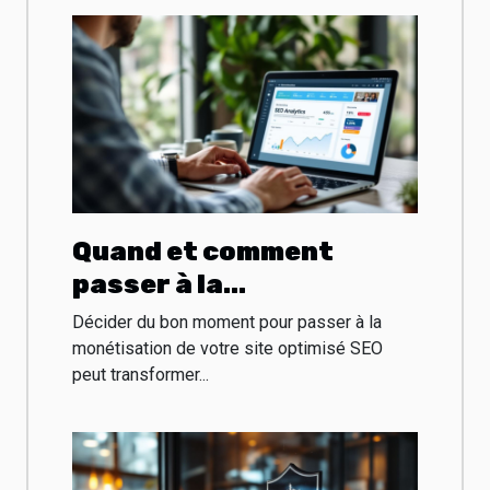
Quand et comment
passer à la
monétisation de votre
Décider du bon moment pour passer à la
site optimisé SEO
monétisation de votre site optimisé SEO
peut transformer...