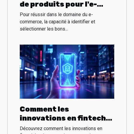
de produits pour l'e-
commerce : Stratégies
Pour réussir dans le domaine du e-
et outils
commerce, la capacité à identifier et
sélectionner les bons...
Comment les
innovations en fintech
transforment-elles les
Découvrez comment les innovations en