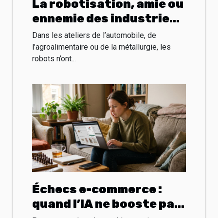
La robotisation, amie ou
ennemie des industries
historiques françaises
Dans les ateliers de l’automobile, de
?
l’agroalimentaire ou de la métallurgie, les
robots n’ont...
Échecs e-commerce :
quand l’IA ne booste pas