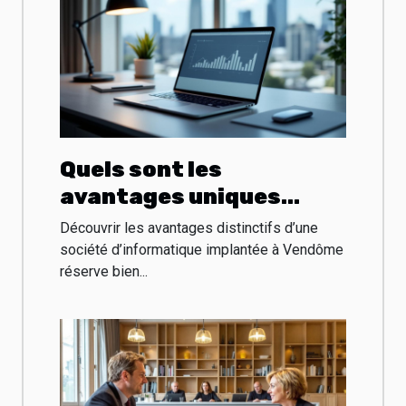
Quels sont les
avantages uniques
proposés par la société
Découvrir les avantages distinctifs d’une
d'informatique Vendôme
société d’informatique implantée à Vendôme
réserve bien...
?