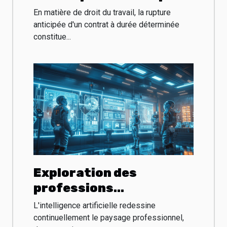
de contrats à durée
En matière de droit du travail, la rupture
déterminée
anticipée d'un contrat à durée déterminée
constitue...
Exploration des
professions
émergentes dans le
L'intelligence artificielle redessine
domaine de l'IA et leur
continuellement le paysage professionnel,