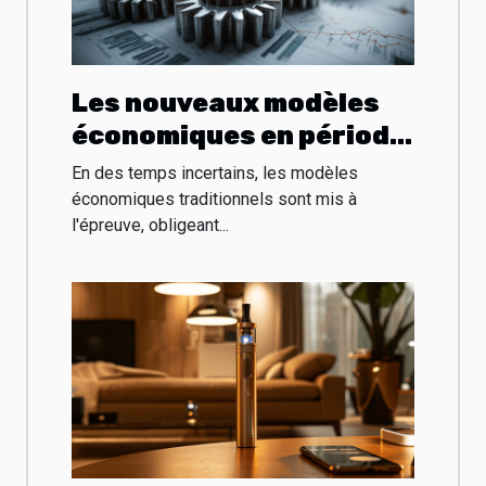
Les nouveaux modèles
économiques en période
de crise adaptation et
En des temps incertains, les modèles
succès
économiques traditionnels sont mis à
l'épreuve, obligeant...