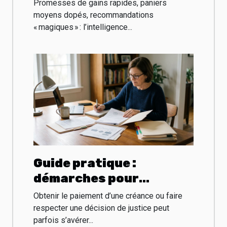
le panier moyen
Promesses de gains rapides, paniers
moyens dopés, recommandations
« magiques » : l’intelligence...
Guide pratique :
démarches pour
l’exécution judiciaire via
Obtenir le paiement d’une créance ou faire
un huissier
respecter une décision de justice peut
parfois s’avérer...